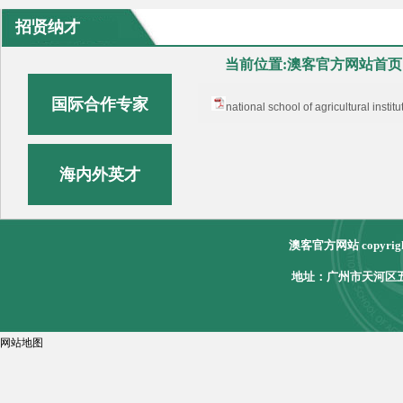
招贤纳才
当前位置:
澳客官方网站首页
国际合作专家
national school of agricultural inst
海内外英才
澳客官方网站 copyri
地址：广州市天河区五山
网站地图