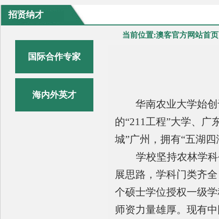
招贤纳才
当前位置:
澳客官方网站首页
国际合作专家
招
海内外英才
华南农业大学始创
的
“211
工程
”
大学、广
城
”
广州，拥有
“
五湖四
学校坚持农林学科
展思路，学科门类齐全
个硕士学位授权一级学
师资力量雄厚。现有
中