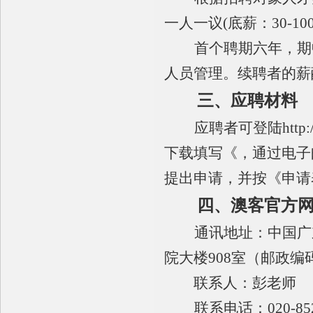
一人一议
(
底薪：
30-10
首个聘期六年，期
人员管理。续聘者的薪
三、应聘材料
应聘者可登陆
http:
下载填写《
，通过电子
提出申请，并按《申请
四、澳客官方
通讯地址：中国广
院大楼
908
室（邮政编
联系人：彭老师
联系电话：
020-85