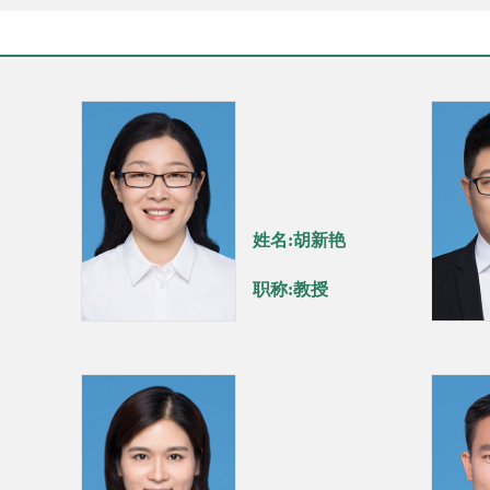
姓名:
胡新艳
职称:教授