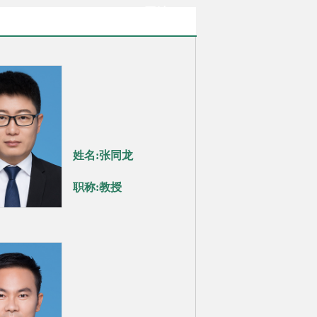
网站
姓名:
张同龙
职称:教授