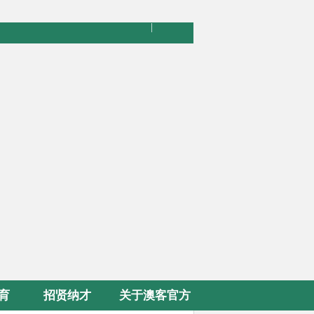
|
育
招贤纳才
关于澳客官方