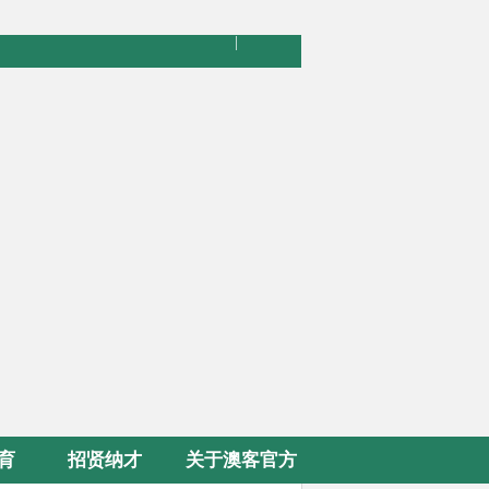
|
育
招贤纳才
关于澳客官方