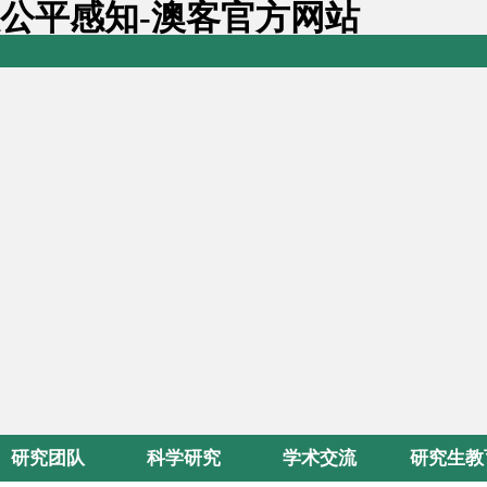
公平感知-澳客官方网站
研究团队
科学研究
学术交流
研究生教