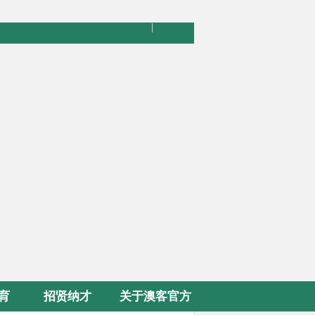
|
育
招贤纳才
关于澳客官方