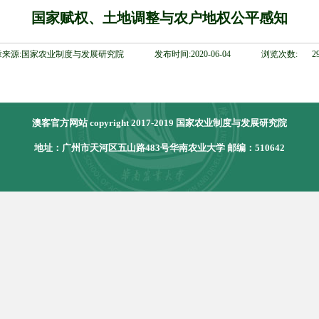
国家赋权、土地调整与农户地权公平感知
章来源:国家农业制度与发展研究院
发布时间:2020-06-04
浏览次数:
2
澳客官方网站 copyright 2017-2019 国家农业制度与发展研究院
地址：广州市天河区五山路483号华南农业大学 邮编：510642