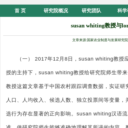
首 页
研究院概况
研究团队
科学
susan whiting教授
文章来源:国家农业制度与发展研究院
（一）
2017
年
12
月
8
日，
susan whiting
教授
授的主持下，
susan whiting
教授给研究院师生带来
教授这篇文章基于中国农村跟踪调查数据，实证研
人口、人均收入、候选人数、独立投票间等变量，并
选行为存在显著的正向影响。
susan whiting
汉语流
准，使研究院师生能够准确地理解其所讲的内容。