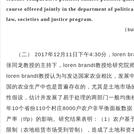
course offered jointly in the department of politica
law, societies and justice program.
（
su
（二）
2017
年
12
月
11
日下午
4:30
分，
loren br
张同龙教授的主持下，
loren brandt
教授给研究院师
loren brandt
教授认为与发达国家农业相比，发展
国的农业生产中也是普遍存在的，尤其是土地市场
性假设，估计并发展了易于处理的两部门一般均衡
年
10
个省份
110
个村庄
8000
户农户非平衡面板数据
产率（
tfp
）的影响。研究结果表明：（
1
）农户基
限制（农地租赁市场受到管制），造成了土地和资